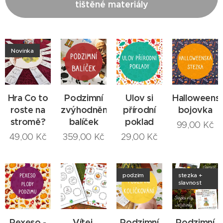
tištěné materiály
Novinka
Hra Co to
Podzimní
Ulov si
Halloweens
roste na
zvýhodněný
přírodní
bojovka
stromě?
balíček
poklad
99,00
Kč
49,00
Kč
359,00
Kč
29,00
Kč
podzim
stezka +
slavnost
Pexeso -
Vítej,
Podzimní
Podzimní