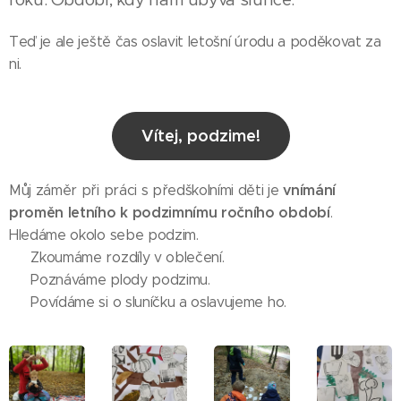
Teď je ale ještě čas oslavit letošní úrodu a poděkovat za
ni.
Vítej, podzime!
vnímání
Můj záměr při práci s předškolními děti je
proměn letního k podzimnímu ročního období
. 🍂
Hledáme okolo sebe podzim.
🍂 Zkoumáme rozdíly v oblečení.
🍂 Poznáváme plody podzimu.
🍂 Povídáme si o sluníčku a oslavujeme ho.