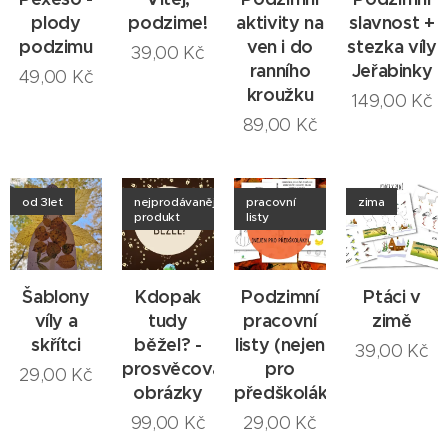
plody
podzime!
aktivity na
slavnost +
podzimu
ven i do
stezka víly
39,00
Kč
ranního
Jeřabinky
49,00
Kč
kroužku
149,00
Kč
89,00
Kč
od 3let
nejprodávanější
pracovní
zima
produkt
listy
Šablony
Kdopak
Podzimní
Ptáci v
víly a
tudy
pracovní
zimě
skřítci
běžel? -
listy (nejen
39,00
Kč
prosvěcovací
pro
29,00
Kč
obrázky
předškoláky)
99,00
Kč
29,00
Kč