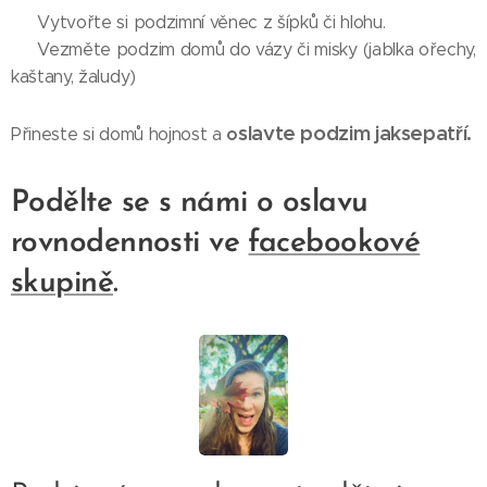
🍂 Vytvořte si podzimní věnec z šípků či hlohu.
🍂 Vezměte podzim domů do vázy či misky (jablka ořechy,
kaštany, žaludy)
slavte podzim jaksepatří.
o
Přineste si domů hojnost a
Podělte se s námi o oslavu
rovnodennosti ve
facebookové
skupině
.