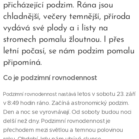
přicházející podzim. Rána jsou
chladnější, večery temnější, příroda
vydává své plody a i listy na
stromech pomalu žloutnou. I přes
letní počasí, se nám podzim pomalu
připomíná.
Co je podzimní rovnodennost
letos
v sobotu 23. září
Podzimní rovnodennost nastává
v 8:49 hodin ráno. Začíná astronomický podzim.
Den a noc se vyrovnávají. Od soboty budou noci
delší než dny. Podzimní rovnodennost je
přechodem mezi světlou a temnou polovinou
roku. Období, kdy nám ubývá slunce.