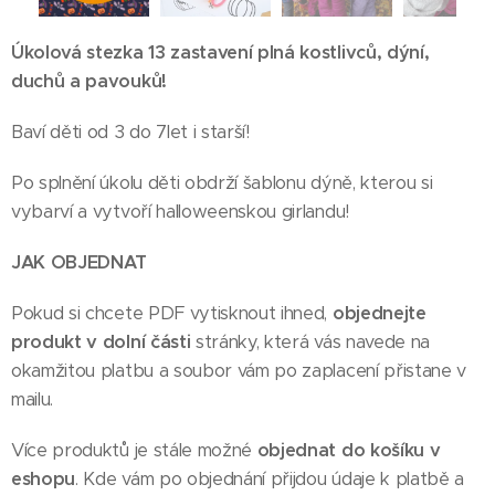
Úkolová stezka 13 zastavení plná kostlivců, dýní,
duchů a pavouků!
Baví děti od 3 do 7let i starší!
Po splnění úkolu děti obdrží šablonu dýně, kterou si
vybarví a vytvoří halloweenskou girlandu!
JAK OBJEDNAT
Pokud si chcete PDF vytisknout ihned,
objednejte
produkt v dolní části
stránky, která vás navede na
okamžitou platbu a soubor vám po zaplacení přistane v
mailu.
Více produktů je stále možné
objednat do košíku v
eshopu
. Kde vám po objednání přijdou údaje k platbě a