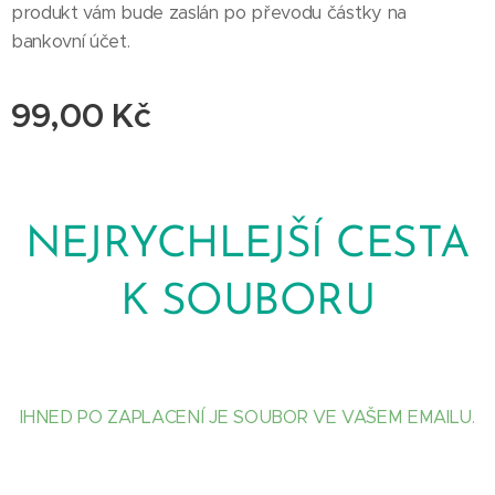
produkt vám bude zaslán po převodu částky na
bankovní účet.
99,00
Kč
⬇⬇⬇⬇
NEJRYCHLEJŠÍ CESTA
K SOUBORU
⬇⬇⬇⬇
IHNED PO ZAPLACENÍ JE SOUBOR VE VAŠEM EMAILU.