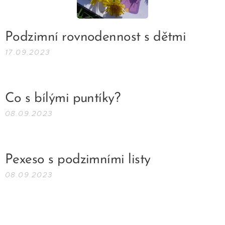
Podzimní rovnodennost s dětmi
17.09.2023
Co s bílými puntíky?
08.09.2023
Pexeso s podzimními listy
08.09.2023