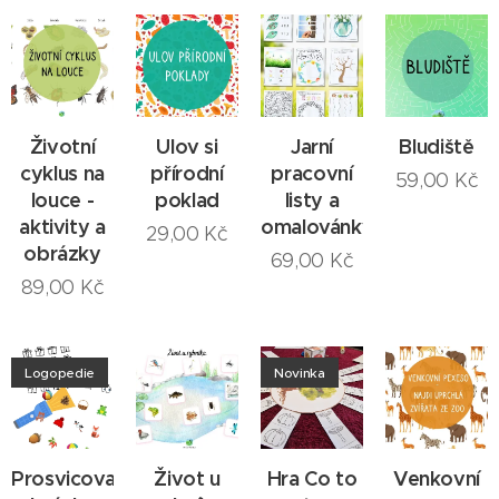
Životní
Ulov si
Jarní
Bludiště
cyklus na
přírodní
pracovní
59,00
Kč
louce -
poklad
listy a
aktivity a
omalovánky
29,00
Kč
obrázky
69,00
Kč
89,00
Kč
Logopedie
Novinka
Prosvicovací
Život u
Hra Co to
Venkovní