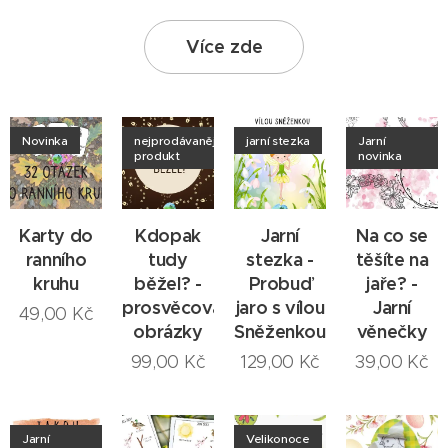
Více zde
Novinka
nejprodávanější
jarní stezka
Jarní
produkt
novinka
Karty do
Kdopak
Jarní
Na co se
ranního
tudy
stezka -
těšíte na
kruhu
běžel? -
Probuď
jaře? -
prosvěcovací
jaro s vílou
Jarní
49,00
Kč
obrázky
Sněženkou!
věnečky
99,00
Kč
129,00
Kč
39,00
Kč
Jarní
Velikonoce