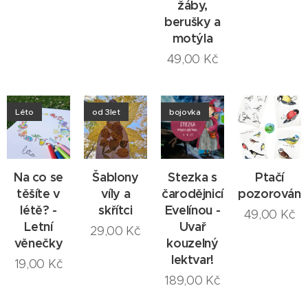
žáby,
berušky a
motýla
49,00
Kč
Léto
od 3let
bojovka
Na co se
Šablony
Stezka s
Ptačí
těšíte v
víly a
čarodějnicí
pozorování
létě? -
skřítci
Evelínou -
49,00
Kč
Letní
Uvař
29,00
Kč
věnečky
kouzelný
lektvar!
19,00
Kč
189,00
Kč