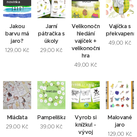
novinka
Jakou
Jarní
Velikonoční
Vajíčka s
barvu má
pátračka s
hledání
překvapení
jaro?
úkoly
vajíček +
49,00
Kč
velikonoční
129,00
Kč
29,00
Kč
hra
49,00
Kč
Mláďata
Pampeliška
Vyrob si
Malované
knížku! -
jaro
29,00
Kč
39,00
Kč
vývoj
129,00
Kč