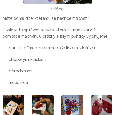
šablony
Máte doma dítě, kterému se nechce malovat?
Tohle je ta správná aktivita, která zaujme i zaryté
odmítače malování. Obrázky s bílými puntíky vyplňujeme:
🟡 barvou přímo prstem nebo ˇkolíčkem s kuličkou
🟠 chlupatými kuličkami
🔴 přírodninami
🟣 modelínou